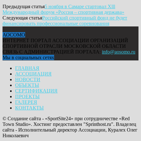
Предыдущая статья
5 ноября в Самаре стартовал Xlll
Международный форум «Россия – спортивная держава»
Следующая статья
Российский спортивный фонд не будет
финансировать профессиональные соревнования
АОСОМО
ИНТЕРНЕТ ПОРТАЛ АССОЦИАЦИИ ОРГАНИЗАЦИЙ
СПОРТИВНОЙ ОТРАСЛИ МОСКОВСКОЙ ОБЛАСТИ
СВЯЗЬ С АДМИНИСТРАЦИЕЙ ПОРТАЛА:
info@aosomo.ru
Мы в социальных сетях
ГЛАВНАЯ
АССОЦИАЦИЯ
НОВОСТИ
ОБЪЕКТЫ
СЕРТИФИКАЦИЯ
ПРОЕКТЫ
ГАЛЕРЕЯ
КОНТАКТЫ
© Создание сайта - «SportSite24» при сотрудничестве «Red
Town Studio». Хостинг предоставлен "Sprinthost.ru". Владелец
сайта - Исполнительный директор Ассоциации, Куралех Олег
Николаевич