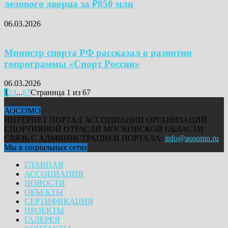
ледового дворца за ₽850 млн
06.03.2026
Министр спорта РФ рассказал о развитии
гопрограммы «Спорт России»
06.03.2026
1
2
3
...
67
Страница 1 из 67
АОСОМО
ИНТЕРНЕТ ПОРТАЛ АССОЦИАЦИИ ОРГАНИЗАЦИЙ
СПОРТИВНОЙ ОТРАСЛИ МОСКОВСКОЙ ОБЛАСТИ
СВЯЗЬ С АДМИНИСТРАЦИЕЙ ПОРТАЛА:
info@aosomo.ru
Мы в социальных сетях
ГЛАВНАЯ
АССОЦИАЦИЯ
НОВОСТИ
ОБЪЕКТЫ
СЕРТИФИКАЦИЯ
ПРОЕКТЫ
ГАЛЕРЕЯ