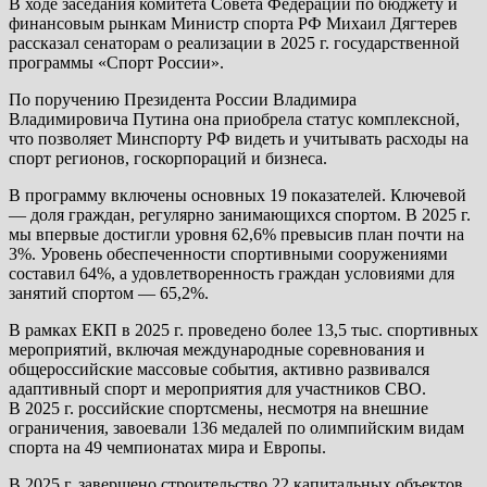
В ходе заседания комитета Совета Федерации по бюджету и
финансовым рынкам Министр спорта РФ Михаил Дягтерев
рассказал сенаторам о реализации в 2025 г. государственной
программы «Спорт России».
По поручению Президента России Владимира
Владимировича Путина она приобрела статус комплексной,
что позволяет Минспорту РФ видеть и учитывать расходы на
спорт регионов, госкорпораций и бизнеса.
В программу включены основных 19 показателей. Ключевой
— доля граждан, регулярно занимающихся спортом. В 2025 г.
мы впервые достигли уровня 62,6% превысив план почти на
3%. Уровень обеспеченности спортивными сооружениями
составил 64%, а удовлетворенность граждан условиями для
занятий спортом — 65,2%.
В рамках ЕКП в 2025 г. проведено более 13,5 тыс. спортивных
мероприятий, включая международные соревнования и
общероссийские массовые события, активно развивался
адаптивный спорт и мероприятия для участников СВО.
В 2025 г. российские спортсмены, несмотря на внешние
ограничения, завоевали 136 медалей по олимпийским видам
спорта на 49 чемпионатах мира и Европы.
В 2025 г. завершено строительство 22 капитальных объектов