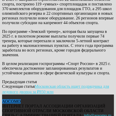
спорта, построено 119 «умных» спортплощадок и поставлено
370 комплектов оборудования для площадок ГТО, а 295 школ
олимпийского резерва и 22 спортивных организации в новых
регионах получили новое оборудование. 26 регионов впервые
получили субсидии на капремонт 44 объектов спорта.
По программе «Земский тренер», которая была запущена в
2025 г. в пилотном режиме выплаты получили первые 74
тренера, которые переехали и заключили 5-летний контракт
на работу в малонаселенных пунктах. С этого года программа
заработала во всех регионах, кроме городов федерального
значения.
В целом реализация госпрограммы «Спорт России» в 2025 г.
обеспечила достижение запланированных результатов и
устойчивое развитие в сфере физической культуры и спорта.
Предыдущая статья
Следующая статья
Московская область ищет подрядчика для
ледового дворца за ₽850 млн
АОСОМО
ИНТЕРНЕТ ПОРТАЛ АССОЦИАЦИИ ОРГАНИЗАЦИЙ
СПОРТИВНОЙ ОТРАСЛИ МОСКОВСКОЙ ОБЛАСТИ
СВЯЗЬ С АДМИНИСТРАЦИЕЙ ПОРТАЛА:
info@aosomo.ru