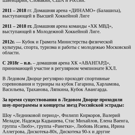
Швейцарии, Словакии, США и России.
2011 – 2018
гг. Домашняя арена «ДИНАМО» (Балашиха),
выступающей в Высшей Хоккейной Лиге
2011 – 2018
гг.
Домашняя арена команды «ХК МВД»,
выступающей в Молодежной Хоккейной Лиге.
2012
г.
— Кубок и Грамота Министерства физической
культуры, спорта, туризма и работы с молодежью Московской
области.
С 2018г – н.в.
– домашняя арена ХК «АВАНГАРД»,
принимающей участие в регулярном чемпионате КХЛ.
В Ледовом Дворце регулярно проходят спортивные
соревнования и турниры на кубок Гагарина, Харламова,
Васильева, Траханова, Ляпкина, Кубок Авангарда.
За время существования в Ледовом Дворце проходили
шоу-программы и концерты звезд Российской эстрады:
Шоу «Ледниковой период», Филипп Киркоров, Валерий
Меладзе, Надежда Кадышева, Стас Михайлов, Елена Ваенга,
группа «Любэ», группа «Ранетки», Любовь Исаева, Ирина
Аллегрова, Дискотека-80х, Дискотека 90-х и другие