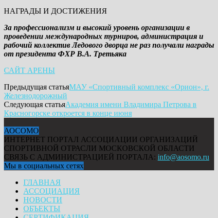
НАГРАДЫ И ДОСТИЖЕНИЯ
За профессионализм и высокий уровень организации в
проведении международных турниров, администрация и
рабочий коллектив Ледового дворца не раз получали награды
от президента ФХР В.А. Третьяка
САЙТ АРЕНЫ
Предыдущая статья
МАУ «Спортивный комплекс «Орион», г.
Железнодорожный
Следующая статья
Академия имени Владимира Петрова в
Красногорске откроется в конце июня
АОСОМО
ИНТЕРНЕТ ПОРТАЛ АССОЦИАЦИИ ОРГАНИЗАЦИЙ
СПОРТИВНОЙ ОТРАСЛИ МОСКОВСКОЙ ОБЛАСТИ
СВЯЗЬ С АДМИНИСТРАЦИЕЙ ПОРТАЛА:
info@aosomo.ru
Мы в социальных сетях
ГЛАВНАЯ
АССОЦИАЦИЯ
НОВОСТИ
ОБЪЕКТЫ
СЕРТИФИКАЦИЯ