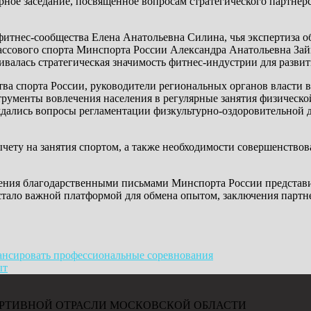
ное заседание, посвященное вопросам стратегического партнер
итнес-сообщества Елена Анатольевна Силина, чья экспертиза о
ассового спорта Минспорта России Александра Анатольевна Зай
алась стратегическая значимость фитнес-индустрии для развити
ва спорта России, руководители региональных органов власти в
трументы вовлечения населения в регулярные занятия физическо
дались вопросы регламентации физкультурно-оздоровительной д
ету на занятия спортом, а также необходимости совершенствов
ения благодарственными письмами Минспорта России представит
стало важной платформой для обмена опытом, заключения партне
ансировать профессиональные соревнования
ыт
РТИВНОЙ ОТРАСЛИ МОСКОВСКОЙ ОБЛАСТИ