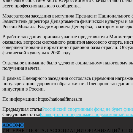
Ключевым событием 36-го Всероссийского Съезда стало Пленар
всего профессионального сообщества.
Модератором заседания выступила Президент Национального ф
Заместитель директора Департамента физической культуры и м
России Михаила Владимировича Дегтярёва, в котором подчеркив
В работе заседания приняли участие представители Министерст
оказались вопросы системного развития массового спорта, инс
совершенствования нормативно-правовой базы отрасли. Обсуж
физической культуры к 2030 году.
Отдельное внимание было уделено социальному налоговому выч
получения вычета.
В рамках Пленарного заседания состоялась церемония награжд
популяризацию здорового образа жизни. Пленарное заседание 
индустрии в России.
По информации: https://nationalfitness.ru
Предыдущая статья
Российский спортивный фонд не будет фин
Следующая статья
Башкортостан перенимает подмосковный оп
АОСОМО
ИНТЕРНЕТ ПОРТАЛ АССОЦИАЦИИ ОРГАНИЗАЦИЙ СПО