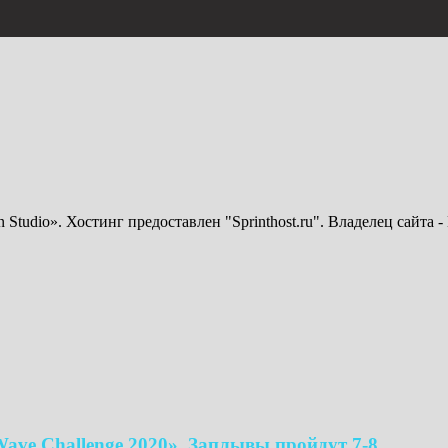
n Studio». Хостинг предоставлен "Sprinthost.ru". Владелец сайт
ve Challenge 2020». Заплывы пройдут 7-8...