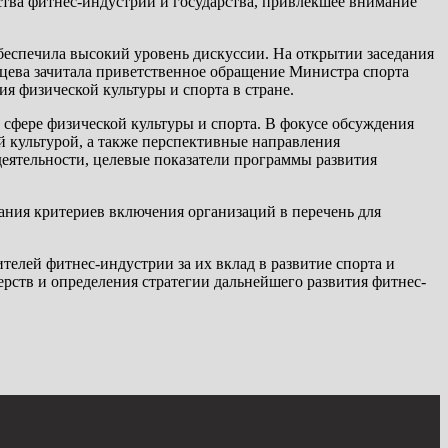
ства фитнес-индустрии и государства, привлекшее внимание
беспечила высокий уровень дискуссии. На открытии заседания
цева зачитала приветственное обращение Министра спорта
я физической культуры и спорта в стране.
 сфере физической культуры и спорта. В фокусе обсуждения
й культурой, а также перспективные направления
еятельности, целевые показатели программы развития
ания критериев включения организаций в перечень для
елей фитнес-индустрии за их вклад в развитие спорта и
рств и определения стратегии дальнейшего развития фитнес-