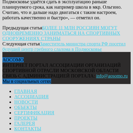
Подмосковье удаётся сдать в эксплуатацию раньше
планируемого срока, как например школа в мкр. Ольгино.
Считаю, что и дальше надо двигаться с таким настроем,
работать качественно и быстро», — отметил он.
Предыдущая статья
БОЛЕЕ 11 МЛН РОССИЯН МОГУТ
ОДНОВРЕМЕННО ЗАНИМАТЬСЯ НА СПОРТИВНЫХ
СООРУЖЕНИЯХ СТРАНЫ
Следующая статья
Заместитель министра спорта РФ посетил
будущий центр гребного слалома в Подмосковье
АОСОМО
ИНТЕРНЕТ ПОРТАЛ АССОЦИАЦИИ ОРГАНИЗАЦИЙ
СПОРТИВНОЙ ОТРАСЛИ МОСКОВСКОЙ ОБЛАСТИ
СВЯЗЬ С АДМИНИСТРАЦИЕЙ ПОРТАЛА:
info@aosomo.ru
Мы в социальных сетях
ГЛАВНАЯ
АССОЦИАЦИЯ
НОВОСТИ
ОБЪЕКТЫ
СЕРТИФИКАЦИЯ
ПРОЕКТЫ
ГАЛЕРЕЯ
КОНТАКТЫ