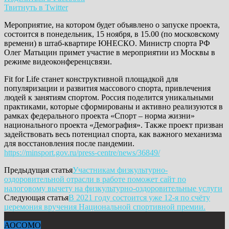
Твитнуть в Twitter
Мероприятие, на котором будет объявлено о запуске проекта,
состоится в понедельник, 15 ноября, в 15.00 (по московскому
времени) в штаб-квартире ЮНЕСКО. Министр спорта РФ
Олег Матыцин примет участие в мероприятии из Москвы в
режиме видеоконференцсвязи.
Fit for Life станет конструктивной площадкой для
популяризации и развития массового спорта, привлечения
людей к занятиям спортом. Россия поделится уникальными
практиками, которые сформированы и активно реализуются в
рамках федерального проекта «Спорт – норма жизни»
национального проекта «Демография». Также проект призван
задействовать весь потенциал спорта, как важного механизма
для восстановления после пандемии.
https://minsport.gov.ru/press-centre/news/36849/
Предыдущая статья
Участникам физкультурно-
оздоровительной отрасли в работе поможет сайт по
налоговому вычету на физкультурно-оздоровительные услуги
Следующая статья
В 2021 году состоится уже 12-я по счёту
церемония вручения Национальной спортивной премии.
АОСОМО