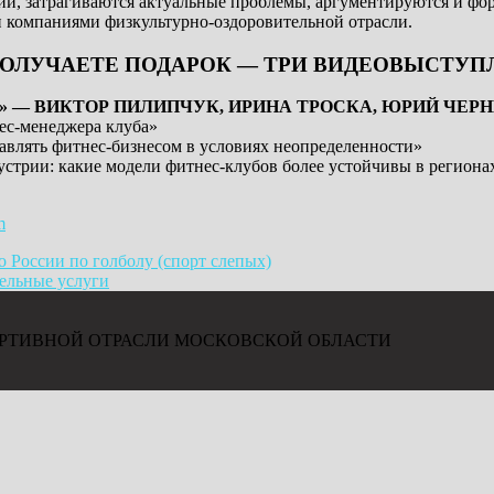
ии, затрагиваются актуальные проблемы, аргументируются и ф
и компаниями физкультурно-оздоровительной отрасли.
ОЛУЧАЕТЕ ПОДАРОК — ТРИ ВИДЕОВЫСТУП
T» — ВИКТОР ПИЛИПЧУК, ИРИНА ТРОСКА, ЮРИЙ ЧЕР
нес-менеджера клуба»
авлять фитнес-бизнесом в условиях неопределенности»
трии: какие модели фитнес-клубов более устойчивы в регионах.
m
 России по голболу (спорт слепых)
ельные услуги
РТИВНОЙ ОТРАСЛИ МОСКОВСКОЙ ОБЛАСТИ