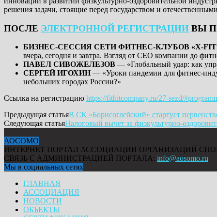
инноваций в развитии физкультурно-оздоровительной индустр
решения задачи, стоящие перед государством и отечественным
ПОСЛЕ
ЭЛЕКТРОННОЙ РЕГИСТРАЦИИ
ВЫ П
БИЗНЕС-СЕССИЯ СЕТИ ФИТНЕС-КЛУБОВ «X-FI
вчера, сегодня и завтра. Взгляд от CEO компании до фит
ПАВЕЛ СИВОЖЕЛЕЗОВ
— «Глобальный удар: как упр
СЕРГЕЙ ИГОХИН
— «Уроки пандемии для фитнес-индус
небольших городах России?»
Ссылка на регистрацию
https://fithitcompany.ru/27-sezd/#program
Предыдущая статья
В СК «Борисоглебский» стартует первенство
Следующая статья
Налоговый вычет за физкультурно-оздоровит
АОСОМО
ИНТЕРНЕТ ПОРТАЛ АССОЦИАЦИИ ОРГАНИЗАЦИЙ СПО
СВЯЗЬ С АДМИНИСТРАЦИЕЙ ПОРТАЛА:
info@aosomo.ru
Мы в социальных сетях
ГЛАВНАЯ
АССОЦИАЦИЯ
НОВОСТИ
ОБЪЕКТЫ