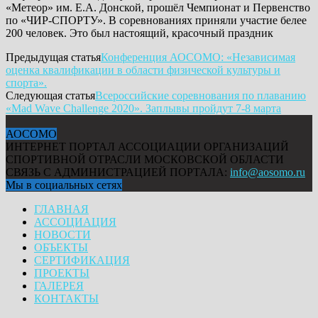
«Метеор» им. Е.А. Донской, прошёл Чемпионат и Первенство
по «ЧИР-СПОРТУ». В соревнованиях приняли участие белее
200 человек. Это был настоящий, красочный праздник
Предыдущая статья
Конференция АОСОМО: «Независимая
оценка квалификации в области физической культуры и
спорта».
Следующая статья
Всероссийские соревнования по плаванию
«Mad Wave Challenge 2020». Заплывы пройдут 7-8 марта
АОСОМО
ИНТЕРНЕТ ПОРТАЛ АССОЦИАЦИИ ОРГАНИЗАЦИЙ
СПОРТИВНОЙ ОТРАСЛИ МОСКОВСКОЙ ОБЛАСТИ
СВЯЗЬ С АДМИНИСТРАЦИЕЙ ПОРТАЛА:
info@aosomo.ru
Мы в социальных сетях
ГЛАВНАЯ
АССОЦИАЦИЯ
НОВОСТИ
ОБЪЕКТЫ
СЕРТИФИКАЦИЯ
ПРОЕКТЫ
ГАЛЕРЕЯ
КОНТАКТЫ