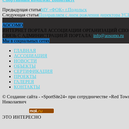
Предыдущая статья
МУ «ФОК» г.Подольск
Следующая статья
Поздравляем с днем рождения директора УС
АОСОМО
ИНТЕРНЕТ ПОРТАЛ АССОЦИАЦИИ ОРГАНИЗАЦИЙ СПО
СВЯЗЬ С АДМИНИСТРАЦИЕЙ ПОРТАЛА:
info@aosomo.ru
Мы в социальных сетях
ГЛАВНАЯ
АССОЦИАЦИЯ
НОВОСТИ
ОБЪЕКТЫ
СЕРТИФИКАЦИЯ
ПРОЕКТЫ
ГАЛЕРЕЯ
КОНТАКТЫ
© Создание сайта - «SportSite24» при сотрудничестве «Red Tow
Николаевич
ЭТО ИНТЕРЕСНО