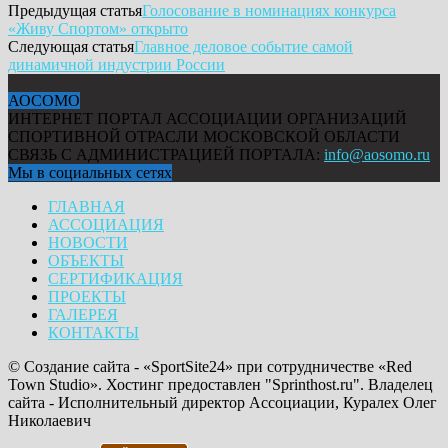
Предыдущая статья
Голосование в номинациях конкурса
«Живу Спортом» открыто
Следующая статья
Главное деловое событие самой
динамичной индустрии России
АОСОМО
ИНТЕРНЕТ ПОРТАЛ АССОЦИАЦИИ ОРГАНИЗАЦИЙ
СПОРТИВНОЙ ОТРАСЛИ МОСКОВСКОЙ ОБЛАСТИ
СВЯЗЬ С АДМИНИСТРАЦИЕЙ ПОРТАЛА:
info@aosomo.ru
Мы в социальных сетях
ГЛАВНАЯ
АССОЦИАЦИЯ
НОВОСТИ
ОБЪЕКТЫ
СЕРТИФИКАЦИЯ
ПРОЕКТЫ
ГАЛЕРЕЯ
КОНТАКТЫ
© Создание сайта - «SportSite24» при сотрудничестве «Red
Town Studio». Хостинг предоставлен "Sprinthost.ru". Владелец
сайта - Исполнительный директор Ассоциации, Куралех Олег
Николаевич