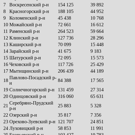
7
Воскресенский р-н
154 125
39 892
8
Красногорский р-н
188 105
44 952
9
Коломенский р-н
45 438
10 768
10
Можайский р-н
72 661
16 612
11
Раменский р-н
264 523
59 664
12
Клинский р-н
127 736
28 296
13
Каширский р-н
70 099
15 448
14
Зарайский р-н
41 675
9 183
15
Шатурский р-н
72 095
15 573
16
Чеховский р-н
117 726
25 429
17
Мытищинский р-н
206 439
44 189
Павлово-Посадский р-
18
84 388
17 565
н
19
Солнечногорский р-н
131 459
27 314
20
Одинцовский р-н
316 060
65 631
Серебряно-Прудский
21
25 883
5 328
р-н
22
Озерский р-н
35 817
7 356
23
Орехово-Зуевский р-н
121 707
24 851
24
Луховицкий р-н
58 853
11 991
25
Егорьевский р-н
103 427
19 783