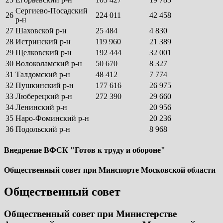
Сергиево-Посадский
26
224 011
42 458
р-н
27
Шаховской р-н
25 484
4 830
28
Истринский р-н
119 960
21 389
29
Щелковский р-н
192 444
32 001
30
Волоколамский р-н
50 670
8 327
31
Талдомский р-н
48 412
7 774
32
Пушкинский р-н
177 616
26 975
33
Люберецкий р-н
272 390
29 660
34
Ленинский р-н
20 956
35
Наро-Фоминский р-н
20 236
36
Подольский р-н
8 968
Внедрение ВФСК "Готов к труду и обороне"
Общественный совет при Минспорте Московской области
Общественный совет
Общественный совет при Министерстве