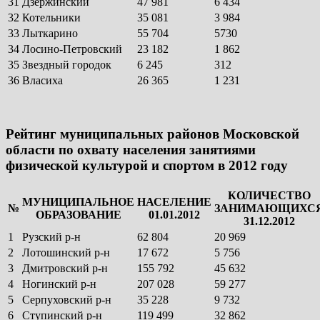
31
Дзержинский
47 981
6 434
32
Котельники
35 081
3 984
33
Лыткарино
55 704
5730
34
Лосино-Петровский
23 182
1 862
35
Звездный городок
6 245
312
36
Власиха
26 365
1 231
Рейтинг муниципальных районов Московской
области по охвату населения занятиями
физической культурой и спортом в 2012 году
КОЛИЧЕСТВО
МУНИЦИПАЛЬНОЕ
НАСЕЛЕНИЕ
№
ЗАНИМАЮЩИХС
ОБРАЗОВАНИЕ
01.01.2012
31.12.2012
1
Рузский р-н
62 804
20 969
2
Лотошинский р-н
17 672
5 756
3
Дмитровский р-н
155 792
45 632
4
Ногинский р-н
207 028
59 277
5
Серпуховский р-н
35 228
9 732
6
Ступинский р-н
119 499
32 862