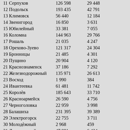
11
Серпухов
126 598
29 448
12
Подольск
193 435
42 791
13
Климовск
56 440
12 184
14
Звенигород
16 850
3 631
15
Юбилейный
33 381
7 055
16
Коломна
144 963
29 766
17
Рошаль
21 035
4 247
18
Орехово-Зуево
121 317
24 304
19
Бронницы
21 485
4 301
20
Пущино
20 904
4 120
21
Краснознаменск
37 186
7 292
22
Железнодорожный
135 971
26 613
23
Восход
1 990
384
24
Ивантеевка
61 481
11 742
25
Королѐв
185 643
33 710
26
Красноармейск
26 590
4 756
27
Черноголовка
22 959
3 998
28
Балашиха
231 395
39 389
29
Электрогорск
22 755
3 711
30
Молодѐжный
2 968
459