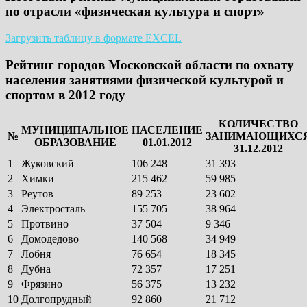
по отрасли «физическая культура и спорт»
Загрузить таблицу в формате EXCEL
Рейтинг городов Московской области по охвату
населения занятиями физической культурой и
спортом в 2012 году
КОЛИЧЕСТВО
МУНИЦИПАЛЬНОЕ
НАСЕЛЕНИЕ
№
ЗАНИМАЮЩИХС
ОБРАЗОВАНИЕ
01.01.2012
31.12.2012
1
Жуковский
106 248
31 393
2
Химки
215 462
59 985
3
Реутов
89 253
23 602
4
Электросталь
155 705
38 964
5
Протвино
37 504
9 346
6
Домодедово
140 568
34 949
7
Лобня
76 654
18 345
8
Дубна
72 357
17 251
9
Фрязино
56 375
13 232
10
Долгопрудный
92 860
21 712